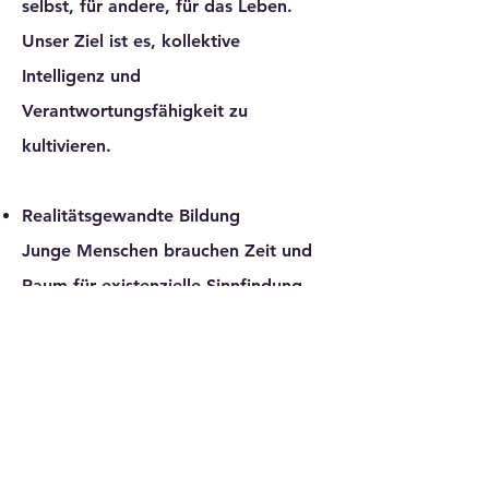
selbst, für andere, für das Leben.
Unser Ziel ist es, kollektive
Intelligenz und
Verantwortungsfähigkeit zu
kultivieren.
Realitätsgewandte Bildung
Junge Menschen brauchen Zeit und
Raum für existenzielle Sinnfindung.
Um durch das Dunkel zu gehen,
Schönheit zu erkennen und das
Absurde zu verarbeiten – als
Grundlage ihrer Antifragilität und
Kreativität.