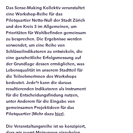
Das Sense-Making Kollektiv veranstaltet 
eine Workshop-Reihe für das 
Pilotquartier Netto-Null der Stadt Zürich 
und den Kreis 3 im Allgemeinen, um 
Prioritäten für Wohlbefinden gemeinsam 
zu besprechen. Die Ergebnisse werden 
verwendet, um eine Reihe von 
Schlüsselindikatoren zu entwickeln, die 
eine ganzheitliche Erfolgsmessung auf 
der Grundlage dessen ermöglichen, was 
Lebensqualität im unserem Stadtteil für 
die TeilnehmerInnen des Workshops 
bedeutet. Jede*r kann die daraus 
resultierenden Indikatoren als 
Instrument 
für die Entscheidungsfindung
 nutzen, 
unter Anderem für die Eingabe von 
gemeinsamen Projektideen für das 
Pilotquartier [Mehr dazu 
hier
].
Die Veranstaltungsreihe ist so konzipiert, 
dass wir zuerst Meinungen einzuholen 