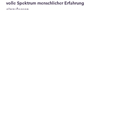
volle Spektrum menschlicher Erfahrung 
einzulassen.
WDLs werden weltweit durchgeführt und 
haben…
Mehr anzeigen
Diese Veranstaltung teilen
Sense-Making Collective
Westrasse 62
8003 Zürich, Schweiz