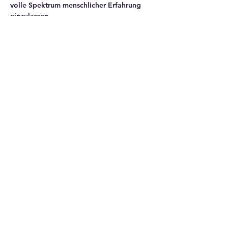
volle Spektrum menschlicher Erfahrung 
einzulassen.
WDLs werden weltweit durchgeführt und 
haben…
Mehr anzeigen
Diese Veranstaltung teilen
Sense-Making Collective
Westrasse 62
8003 Zürich, Schweiz