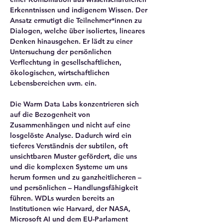
Erkenntnissen und indigenem Wissen. Der 
Ansatz ermutigt die Teilnehmer*innen zu 
Dialogen, welche über isoliertes, lineares 
Denken hinausgehen. Er lädt zu einer 
Untersuchung der 
persönlichen 
Verflechtung
 in gesellschaftlichen, 
ökologischen, wirtschaftlichen 
Lebensbereichen uvm. ein.
Die Warm Data Labs konzentrieren sich 
auf die 
Bezogenheit von 
Zusammenhängen
 und nicht auf eine 
losgelöste Analyse. Dadurch wird ein 
tieferes Verständnis der subtilen, oft 
unsichtbaren Muster gefördert, die uns 
und die komplexen Systeme um uns 
herum formen und zu ganzheitlicheren – 
und persönlichen – 
Handlungsfähigkeit
führen. WDLs wurden bereits an 
Institutionen wie Harvard, der NASA, 
Microsoft AI und dem EU-Parlament 